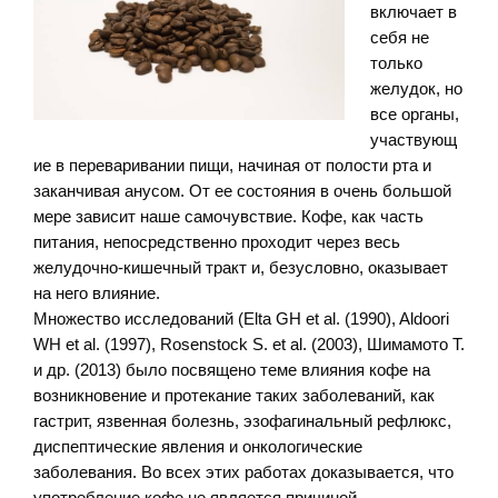
включает в
себя не
только
желудок, но
все органы,
участвующ
ие в переваривании пищи, начиная от полости рта и
заканчивая анусом. От ее состояния в очень большой
мере зависит наше самочувствие. Кофе, как часть
питания, непосредственно проходит через весь
желудочно-кишечный тракт и, безусловно, оказывает
на него влияние.
Множество исследований (Elta GH et al. (1990), Aldoori
WH et al. (1997), Rosenstock S. et al. (2003), Шимамото Т.
и др. (2013) было посвящено теме влияния кофе на
возникновение и протекание таких заболеваний, как
гастрит, язвенная болезнь, эзофагинальный рефлюкс,
диспептические явления и онкологические
заболевания. Во всех этих работах доказывается, что
употребление кофе не является причиной