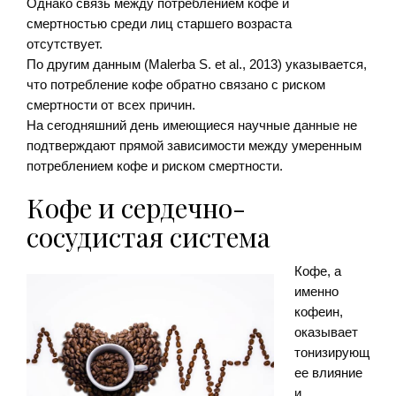
Однако связь между потреблением кофе и
смертностью среди лиц старшего возраста
отсутствует.
По другим данным (Malerba S. et al., 2013) указывается,
что потребление кофе обратно связано с риском
смертности от всех причин.
На сегодняшний день имеющиеся научные данные не
подтверждают прямой зависимости между умеренным
потреблением кофе и риском смертности.
Кофе и сердечно-
сосудистая система
Кофе, а
именно
кофеин,
оказывает
тонизирующ
ее влияние
и