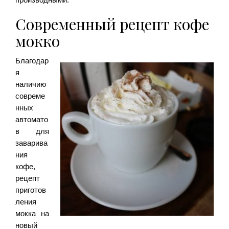
Современный рецепт кофе
мокко
Благодар
я
наличию
совреме
нных
автомато
в для
заварива
ния
кофе,
рецепт
приготов
ления
мокка на
новый