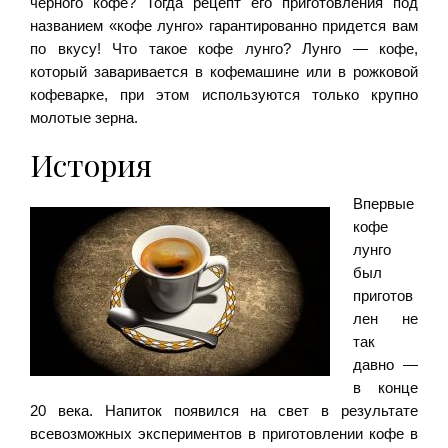
черного кофе? Тогда рецепт его приготовления под
названием «кофе лунго» гарантированно придется вам
по вкусу! Что такое кофе лунго? Лунго — кофе,
который заваривается в кофемашине или в рожковой
кофеварке, при этом используются только крупно
молотые зерна.
История
Впервые
кофе
лунго
был
приготов
лен не
так
давно —
в конце
20 века. Напиток появился на свет в результате
всевозможных экспериментов в приготовлении кофе в