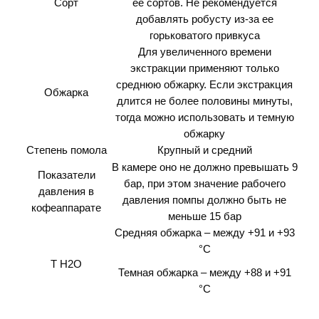
Сорт
ее сортов. Не рекомендуется
добавлять робусту из-за ее
горьковатого привкуса
Для увеличенного времени
экстракции применяют только
среднюю обжарку. Если экстракция
Обжарка
длится не более половины минуты,
тогда можно использовать и темную
обжарку
Степень помола
Крупный и средний
В камере оно не должно превышать 9
Показатели
бар, при этом значение рабочего
давления в
давления помпы должно быть не
кофеаппарате
меньше 15 бар
Средняя обжарка – между +91 и +93
°C
T H2O
Темная обжарка – между +88 и +91
°C