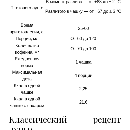
В момент разлива — от +88 до ± 2 °C
T готового лунго
Разлитого в чашку — от +67 до ± 3 °C
Время
25-60
приготовления, с.
Порция, мл
От 60 до 120
Количество
От 70 до 100
кофеина, мг
Ежедневная
1 чашка
норма
Максимальная
4 порции
доза
Ккал в одной
2,25
чашке
Ккал в одной
21,6
чашке с сахаром
Классический рецепт
лунго