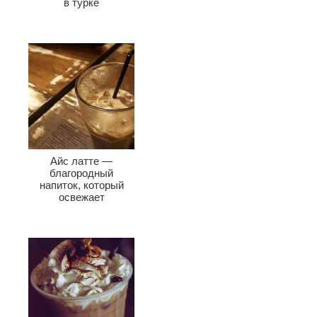
в турке
Айс латте —
благородный
напиток, который
освежает