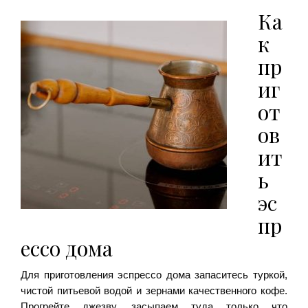
Ка
к
пр
иг
от
ов
ит
ь
эс
пр
ессо дома
Для приготовления эспрессо дома запаситесь туркой,
чистой питьевой водой и зернами качественного кофе.
Прогрейте джезву, засыпаем туда только что